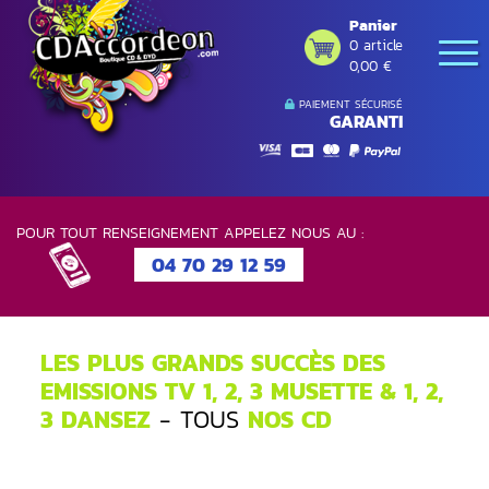
Panier
0 article
0,00 €
PAIEMENT SÉCURISÉ
GARANTI
POUR TOUT RENSEIGNEMENT APPELEZ NOUS AU :
04 70 29 12 59
LES PLUS GRANDS SUCCÈS DES
EMISSIONS TV 1, 2, 3 MUSETTE & 1, 2,
3 DANSEZ
- TOUS
NOS CD