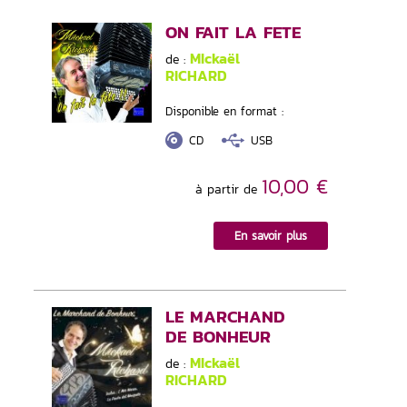
ON FAIT LA FETE
MIckaël
de :
RICHARD
Disponible en format :
CD
USB
10,00 €
à partir de
En savoir plus
LE MARCHAND
DE BONHEUR
MIckaël
de :
RICHARD