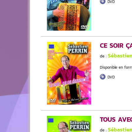
DVD
CE SOIR 
Sébastie
de :
Disponible en form
DVD
TOUS AVE
Sébastie
de :