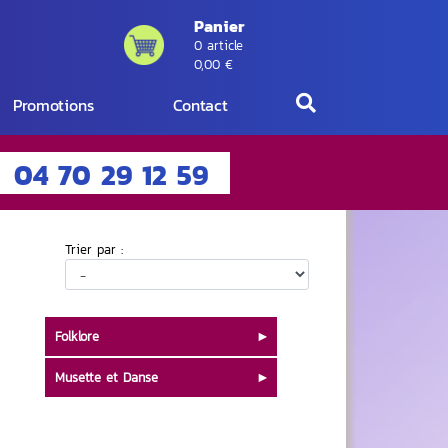
Panier
0 article
0,00 €
Promotions
Contact
04 70 29 12 59
Trier par :
Folklore
Musette et Danse