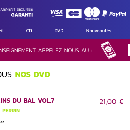
AIEMENT SÉCURISÉ
GARANTI
il
CD
DVD
Nouveautés
NSEIGNEMENT APPELEZ NOUS AU :
OUS
NOS DVD
INS DU BAL VOL.7
21,00 €
n PERRIN
at :