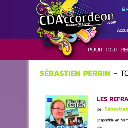
P
Accue
POUR TOUT RE
SÉBASTIEN PERRIN
- T
LES REFRA
Sébastie
de :
Disponible en form