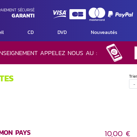
AIEMENT SÉCURISÉ
GARANTI
il
CD
DVD
Nouveautés
NSEIGNEMENT APPELEZ NOUS AU :
TES
Trie
 MON PAYS
10,00 €